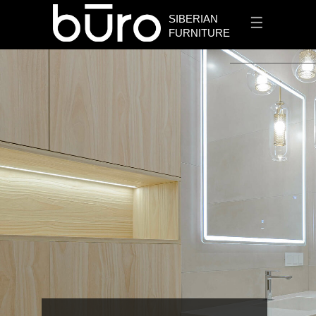
SIBERIAN
☰
FURNITURE
+7 913 912 3656
✆
Заказать проект