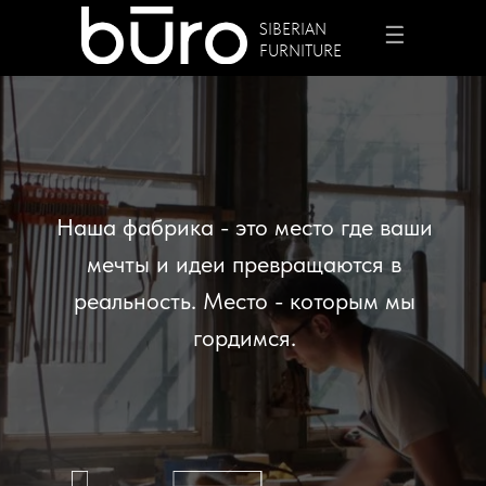
SIBERIAN
☰
FURNITURE
+7 913 912 3656
Наша фабрика - это место где ваши
мечты и идеи превращаются в
✆
реальность. Место - которым мы
гордимся.
Заказать проект