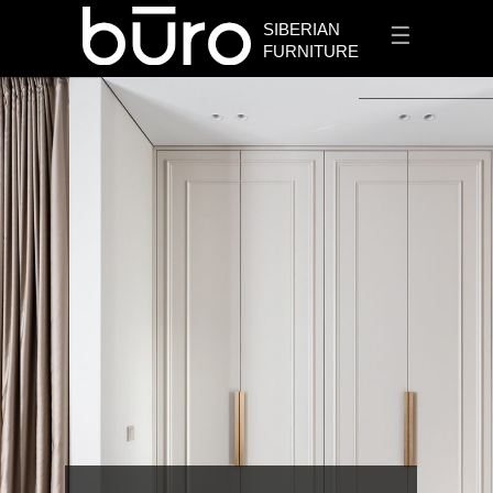
SIBERIAN
☰
FURNITURE
+7 913 912 3656
✆
Заказать проект