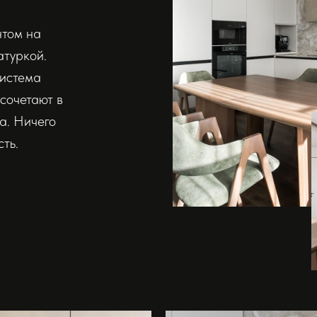
нтом на
атуркой.
система
сочетают в
а. Ничего
ть.