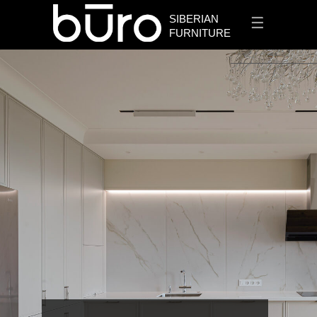
SIBERIAN
☰
FURNITURE
+7 913 912 3656
✆
Заказать проект