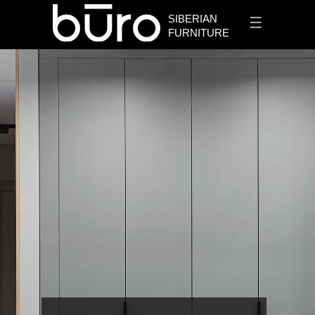
SIBERIAN
☰
FURNITURE
+7 913 912 3656
✆
Заказать проект