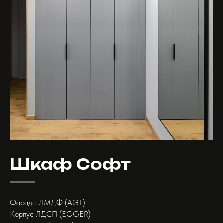
Шкаф Софт
Фасады ЛМДФ (AGT)
Корпус ЛДСП (EGGER)